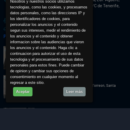
Nosotros y nuestros socios utilizamos
Tunel Cine Aguere. C.P. 38.201, La Laguna. S/C de Tenerife,
tecnologias, como las cookies, y procesamos
España.
datos personales, como las direcciones IP y
los identificadores de cookies, para
+34 922 257 214
personalizar los anuncios y el contenido
info@inmobiliariagaspar.com
segun sus intereses, medir el rendimiento de
Propiedades Recientemente Visitadas
los anuncios y el contenido y obtener
informacion sobre las audiencias que vieron
los anuncios y el contenido. Haga clic a
AM17049
continuacion para autorizar el uso de esta
Cl. Barcelona Nº16 Vvda-2
tecnologia y el procesamiento de sus datos
850,00 €/mes
personales para estos fines. Puede cambiar
de opinion y cambiar sus opciones de
consentimiento en cualquier momento al
VEDFTACORONTE
regresar a este sitio.
Carr. Gral. del Nte., 281, 38350 El Torreon, Santa
Cruz de Tenerife
Aceptar
Leer más
2450000,00 €
AM2L4A
Calle Sor Angela de la Cruz 10
1228,00 €/mes