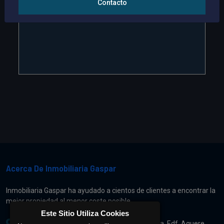
Contacto
Acerca De Inmobiliaria Gaspar
Inmobiliaria Gaspar ha ayudado a cientos de clientes a encontrar la
mejor propiedad al menor coste posible.
Este Sitio Utiliza Cookies
Calle Herradores Nº 45, Local 1 Bajo Izquierda, Edf. Aguere,