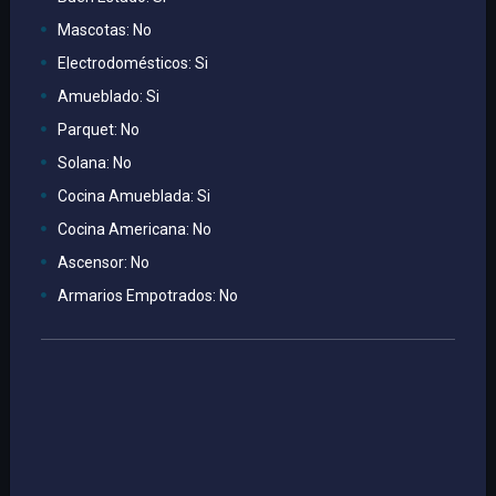
Tipo:
Piso
Referencia:
V13745
Mascotas: No
Compartir
Electrodomésticos: Si
Santa Cruz de Tenerife, Barrio Buenos Aires, Calle
Amueblado: Si
Agustín Espinosa Nº 14 Piso 4º.
Hace 106 días
170.000,00 € precio de compra
Parquet: No
Solana: No
Vista: 245 veces
3
1
103
Cocina Amueblada: Si
Habitaciones
Baños
m2
Cocina Americana: No
Ascensor: No
Armarios Empotrados: No