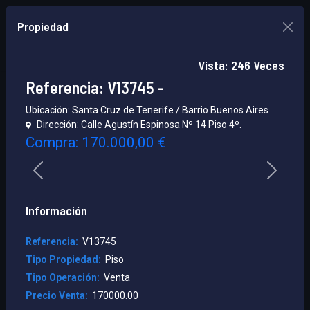
☀️HORARIO DE VERANO: ☀️
+34 922 257 214
Propiedad
¡Hola! ¡Regístrate!
Julio, Agosto y Septiembre
¡TENEMOS LA PROPIEDAD IDEAL
De Lunes a Viernes de 8 a 14 H.
Vista: 246 Veces
PARA TI!
Referencia: V13745 -
Por favor, seleccione las opciones para
Ubicación: Santa Cruz de Tenerife / Barrio Buenos Aires
Dirección: Calle Agustín Espinosa Nº 14 Piso 4º.
realizar una busqueda de propiedades.
Compra: 170.000,00 €
1 /33
Previous
Next
Tipo de Propiedad
Seleccionar
Información
Referencia:
V13745
Tipo Propiedad:
Piso
Tipo de Operación
Tipo Operación:
Venta
Seleccionar
Precio Venta:
170000.00